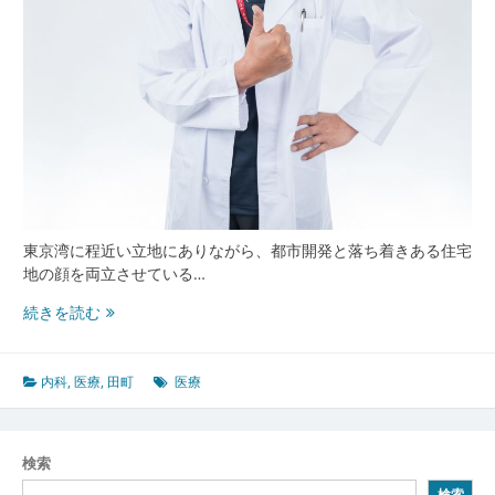
東京湾に程近い立地にありながら、都市開発と落ち着きある住宅
地の顔を両立させている…
田
続きを読む
町
が
紡
内科
,
医療
,
田町
医療
ぐ
都
市
検索
と
検索