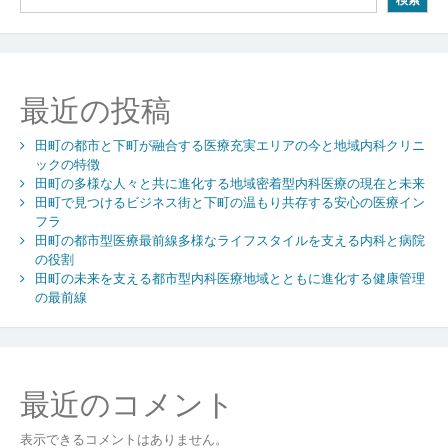
下
町
の
調
和
最近の投稿
内
科
田町の都市と下町が融合する医療充実エリアの今と地域内科クリニ
医
ックの特徴
療
田町の多様な人々と共に進化する地域密着型内科医療の現在と未来
と
田町で見つけるビジネス街と下町の温もり共存する安心の医療イン
人々
フラ
を
田町の都市型医療最前線多様なライフスタイルを支える内科と病院
つ
の役割
な
田町の未来を支える都市型内科医療地域とともに進化する健康管理
ぐ
の最前線
健
康
コ
ミ
最近のコメント
ュ
ニ
表示できるコメントはありません。
テ