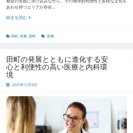
医
都会の景観に溶け込みながら、その地理的利便性と多様な文化を
療
あわせ持つエリアが存在…
の
田
続きを読む
最
町
前
の
線
多
内科
,
医療
,
田町
医療
様
性
が
田町の発展とともに進化する安
支
心と利便性の高い医療と内科環
え
境
る
街
2025年12月9日
の
健
康
都
市
型
内
科