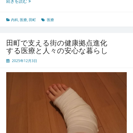
田
続きを読む
町
の
多
内科
,
医療
,
田町
医療
彩
な
暮
田町で支える街の健康拠点進化
ら
する医療と人々の安心な暮らし
し
を
2025年12月3日
支
え
る
地
域
密
着
型
内
科
と
病