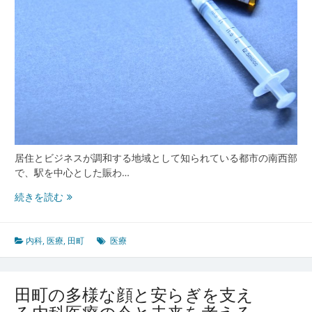
居住とビジネスが調和する地域として知られている都市の南西部
で、駅を中心とした賑わ…
田
続きを読む
町
の
現
内科
,
医療
,
田町
医療
代
都
市
田町の多様な顔と安らぎを支え
と