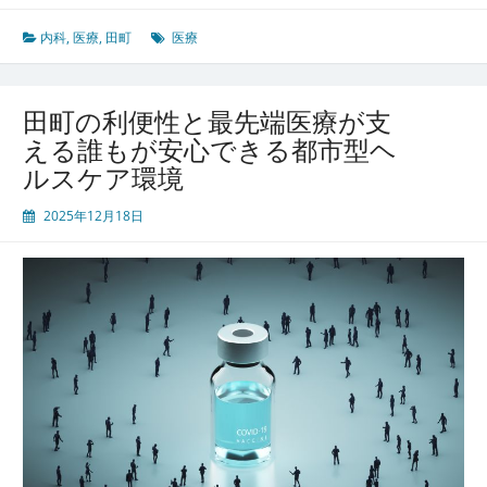
の
多
内科
,
医療
,
田町
医療
様
な
顔
田町の利便性と最先端医療が支
と
える誰もが安心できる都市型ヘ
安
ルスケア環境
ら
ぎ
2025年12月18日
を
支
え
る
内
科
医
療
の
今
と
未