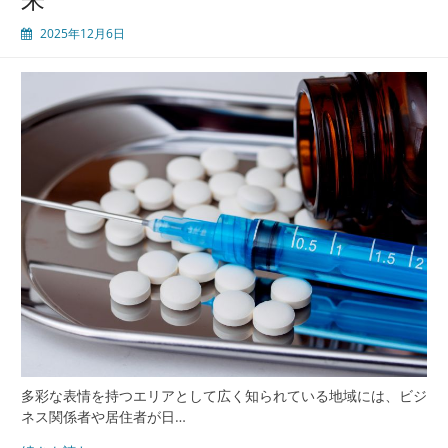
化
2025年12月6日
す
る
安
心
と
利
便
性
の
高
い
医
療
と
内
科
環
境
多彩な表情を持つエリアとして広く知られている地域には、ビジ
ネス関係者や居住者が日…