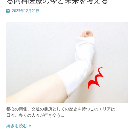
る内科医療の今と未来を考える
し
て
2025年12月21日
の
魅
力
と
安
心
を
支
え
る
医
療
と
内
科
病
都心の南側、交通の要所としての歴史を持つこのエリアは、
院
日々、多くの人々が行き交う…
の
田
続きを読む
進
町
化