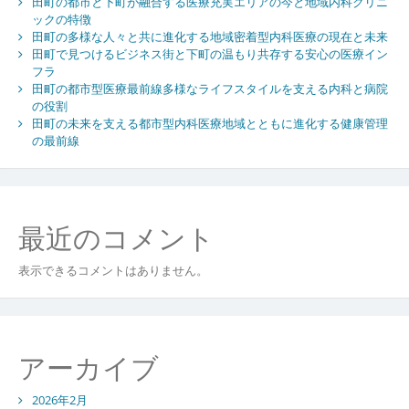
田町の都市と下町が融合する医療充実エリアの今と地域内科クリニ
る
ックの特徴
医
田町の多様な人々と共に進化する地域密着型内科医療の現在と未来
療
田町で見つけるビジネス街と下町の温もり共存する安心の医療イン
と
フラ
人々
田町の都市型医療最前線多様なライフスタイルを支える内科と病院
の
の役割
安
田町の未来を支える都市型内科医療地域とともに進化する健康管理
心
の最前線
な
暮
ら
し
最近のコメント
表示できるコメントはありません。
アーカイブ
2026年2月