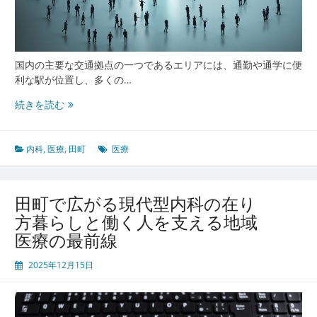
来
を
考
え
る
国内の主要な交通拠点の一つであるエリアには、通勤や通学に便
利な駅が位置し、多くの…
田
続きを読む
町
の
利
内科
,
医療
,
田町
医療
便
性
と
田町で広がる現代型内科の在り
最
方暮らしと働く人を支える地域
先
医療の最前線
端
医
2025年12月15日
療
が
支
え