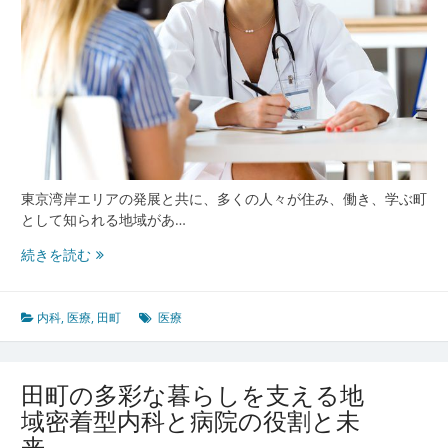
医
療
と
地
域
密
着
型
安
心
東京湾岸エリアの発展と共に、多くの人々が住み、働き、学ぶ町
ネ
として知られる地域があ…
ッ
田
続きを読む
ト
町
ワ
の
ー
発
内科
,
医療
,
田町
医療
ク
展
と
と
田町の多彩な暮らしを支える地
も
域密着型内科と病院の役割と未
に
来
進