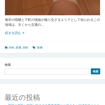
院
の
役
割
都市の喧騒と下町の情緒が織り交ざるエリアとして知られるこの
と
地域は、古くから交通の…
未
田
続きを読む
来
町
で
支
内科
,
医療
,
田町
医療
え
る
街
検索
の
検索
健
康
拠
点
進
最近の投稿
化
す