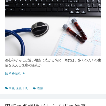
る
誰
も
が
安
心
で
き
る
都
市
型
都心部からほど近い場所に広がる街の一角には、多くの人々の生
ヘ
活を支える医療の拠点が…
ル
ス
田
続きを読む
ケ
町
ア
で
環
広
内科
,
医療
,
田町
医療
境
が
る
現