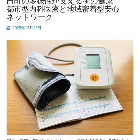
田町の多様性が支える街の健康
代
都市型内科医療と地域密着型安心
型
ネットワーク
内
科
2025年12月12日
の
在
り
方
暮
ら
し
と
働
く
人
を
支
え
る
地
域